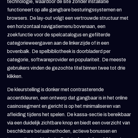
technologie, waardoor de site zonder installatie
functioneert op alle gangbare besturingssystemen en
browsers. De lay-out volgt een vertrouwde structuur met
een horizontaal navigatiemenu bovenaan, een
zoekfunctie voor de spelcatalogus en gefilterde
categorieweergaven aan de linkerzijde of in een
bovenbalk. De spelbibliotheek is doorbladerd per
categorie, softwareprovider en populariteit. De meeste
gebruikers vinden de gezochte titel binnen twee tot drie
klikken.
De kleurstelling is donker met contrasterende
accentkleuren, een ontwerp dat gangbaar is in het online
casinosegment en gericht is op het minimaliseren van
afleiding tijdens het spelen. De kassa-sectie is bereikbaar
via een duidelijk zichtbare knop en biedt een overzicht van
beschikbare betaalmethoden, actieve bonussen en