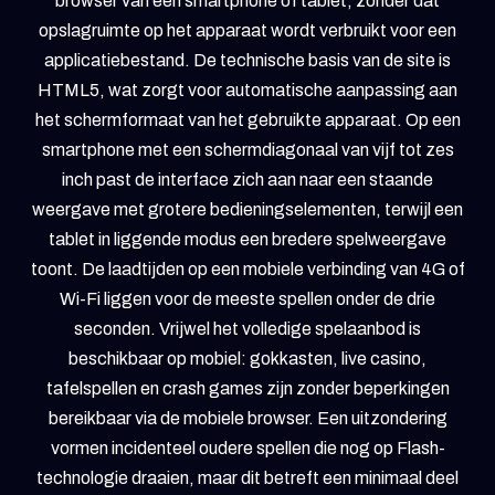
browser van een smartphone of tablet, zonder dat
opslagruimte op het apparaat wordt verbruikt voor een
applicatiebestand. De technische basis van de site is
HTML5, wat zorgt voor automatische aanpassing aan
het schermformaat van het gebruikte apparaat. Op een
smartphone met een schermdiagonaal van vijf tot zes
inch past de interface zich aan naar een staande
weergave met grotere bedieningselementen, terwijl een
tablet in liggende modus een bredere spelweergave
toont. De laadtijden op een mobiele verbinding van 4G of
Wi-Fi liggen voor de meeste spellen onder de drie
seconden. Vrijwel het volledige spelaanbod is
beschikbaar op mobiel: gokkasten, live casino,
tafelspellen en crash games zijn zonder beperkingen
bereikbaar via de mobiele browser. Een uitzondering
vormen incidenteel oudere spellen die nog op Flash-
technologie draaien, maar dit betreft een minimaal deel