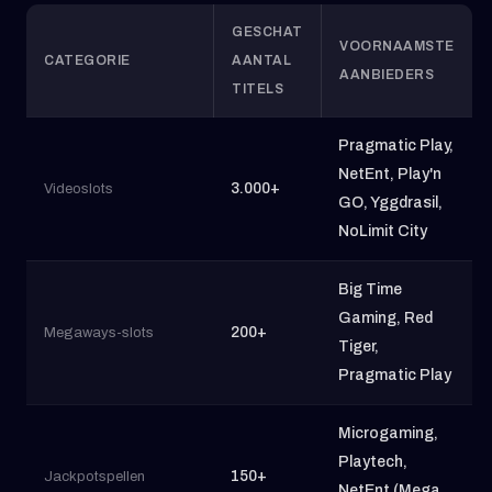
GESCHAT
VOORNAAMSTE
CATEGORIE
AANTAL
AANBIEDERS
TITELS
Pragmatic Play,
NetEnt, Play'n
3.000+
Videoslots
GO, Yggdrasil,
NoLimit City
Big Time
Gaming, Red
200+
Megaways-slots
Tiger,
Pragmatic Play
Microgaming,
Playtech,
150+
Jackpotspellen
NetEnt (Mega