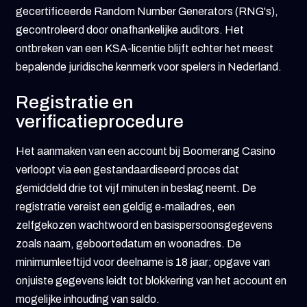
gecertificeerde Random Number Generators (RNG's),
gecontroleerd door onafhankelijke auditors. Het
ontbreken van een KSA-licentie blijft echter het meest
bepalende juridische kenmerk voor spelers in Nederland.
Registratie en
verificatieprocedure
Het aanmaken van een account bij Boomerang Casino
verloopt via een gestandaardiseerd proces dat
gemiddeld drie tot vijf minuten in beslag neemt. De
registratie vereist een geldig e-mailadres, een
zelfgekozen wachtwoord en basispersoonsgegevens
zoals naam, geboortedatum en woonadres. De
minimumleeftijd voor deelname is 18 jaar; opgave van
onjuiste gegevens leidt tot blokkering van het account en
mogelijke inhouding van saldo.