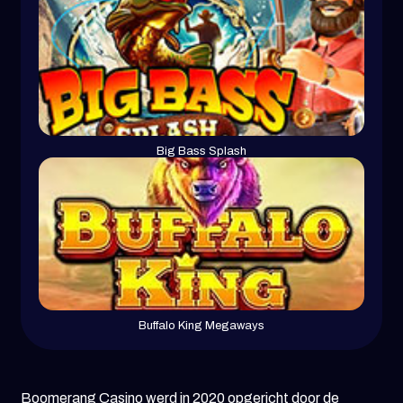
Big Bass Splash
Buffalo King Megaways
Boomerang Casino werd in 2020 opgericht door de