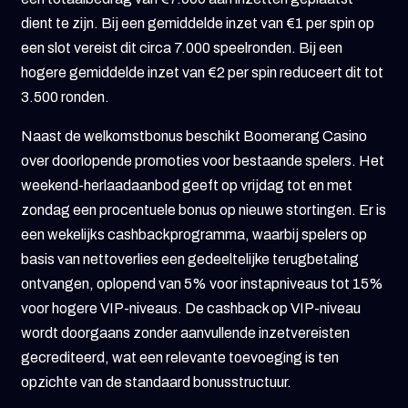
dient te zijn. Bij een gemiddelde inzet van €1 per spin op
een slot vereist dit circa 7.000 speelronden. Bij een
hogere gemiddelde inzet van €2 per spin reduceert dit tot
3.500 ronden.
Naast de welkomstbonus beschikt Boomerang Casino
over doorlopende promoties voor bestaande spelers. Het
weekend-herlaadaanbod geeft op vrijdag tot en met
zondag een procentuele bonus op nieuwe stortingen. Er is
een wekelijks cashbackprogramma, waarbij spelers op
basis van nettoverlies een gedeeltelijke terugbetaling
ontvangen, oplopend van 5% voor instapniveaus tot 15%
voor hogere VIP-niveaus. De cashback op VIP-niveau
wordt doorgaans zonder aanvullende inzetvereisten
gecrediteerd, wat een relevante toevoeging is ten
opzichte van de standaard bonusstructuur.