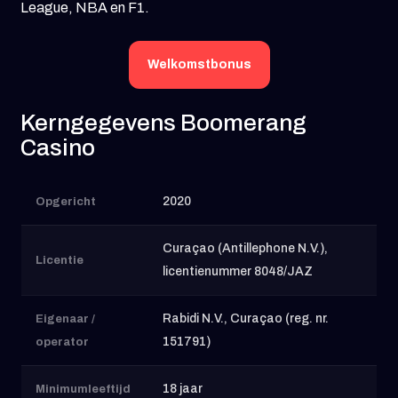
League, NBA en F1.
Welkomstbonus
Kerngegevens Boomerang
Casino
2020
Opgericht
Curaçao (Antillephone N.V.),
Licentie
licentienummer 8048/JAZ
Rabidi N.V., Curaçao (reg. nr.
Eigenaar /
151791)
operator
18 jaar
Minimumleeftijd