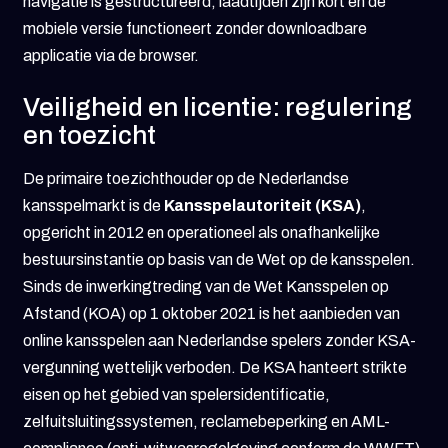
navigatie is gestructureerd, laadtijden zijn kort en de
mobiele versie functioneert zonder downloadbare
applicatie via de browser.
Veiligheid en licentie: regulering
en toezicht
De primaire toezichthouder op de Nederlandse
kansspelmarkt is de
Kansspelautoriteit (KSA)
,
opgericht in 2012 en operationeel als onafhankelijke
bestuursinstantie op basis van de Wet op de kansspelen.
Sinds de inwerkingtreding van de Wet Kansspelen op
Afstand (KOA) op 1 oktober 2021 is het aanbieden van
online kansspelen aan Nederlandse spelers zonder KSA-
vergunning wettelijk verboden. De KSA hanteert strikte
eisen op het gebied van spelersidentificatie,
zelfuitsluitingssystemen, reclamebeperking en AML-