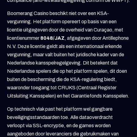
compliance (anti-witwasregelgeving conform de WWFT).
Boomerang Casino beschikt niet over een KSA-
vergunning. Het platform opereert op basis van een
licentie uitgegeven door de overheid van Curaçao, met
licentienummer
8048/JAZ
, afgegeven door Antillephone
N.V. Deze licentie geldt als een internationaal erkende
vergunning, maar valt buiten het juridische kader van de
Nederlandse kansspelregelgeving. Dit betekent dat
Nederlandse spelers die op het platform spelen, dit doen
buiten de bescherming die de KSA-regulering biedt,
waaronder toegang tot CRUKS (Centraal Register
Uitsluiting Kansspelen) en het Garantiefonds Kansspelen.
Op technisch vlak past het platform wel gangbare
beveiligingsstandaarden toe. Alle dataoverdracht
verloopt via SSL-encryptie, en de games worden
aangeboden door leveranciers die gebruikmaken van