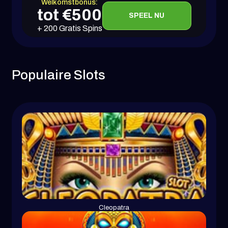
Welkomstbonus:
tot €500
SPEEL NU
+ 200 Gratis Spins
Populaire
Slots
Cleopatra