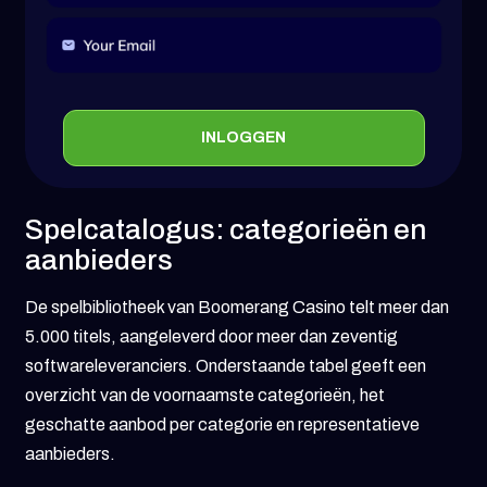
INLOGGEN
Spelcatalogus: categorieën en
aanbieders
De spelbibliotheek van Boomerang Casino telt meer dan
5.000 titels, aangeleverd door meer dan zeventig
softwareleveranciers. Onderstaande tabel geeft een
overzicht van de voornaamste categorieën, het
geschatte aanbod per categorie en representatieve
aanbieders.