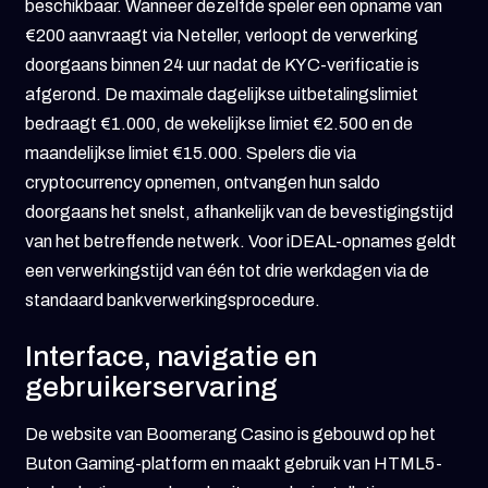
beschikbaar. Wanneer dezelfde speler een opname van
€200 aanvraagt via Neteller, verloopt de verwerking
doorgaans binnen 24 uur nadat de KYC-verificatie is
afgerond. De maximale dagelijkse uitbetalingslimiet
bedraagt €1.000, de wekelijkse limiet €2.500 en de
maandelijkse limiet €15.000. Spelers die via
cryptocurrency opnemen, ontvangen hun saldo
doorgaans het snelst, afhankelijk van de bevestigingstijd
van het betreffende netwerk. Voor iDEAL-opnames geldt
een verwerkingstijd van één tot drie werkdagen via de
standaard bankverwerkingsprocedure.
Interface, navigatie en
gebruikerservaring
De website van Boomerang Casino is gebouwd op het
Buton Gaming-platform en maakt gebruik van HTML5-