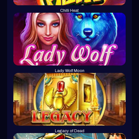
Chilli Heat
Lady Wolf Moon
Legacy of Dead