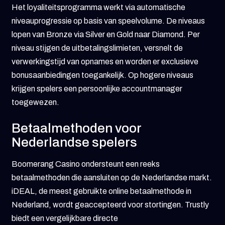
Het loyaliteitsprogramma werkt via automatische
niveauprogressie op basis van speelvolume. De niveaus
lopen van Bronze via Silver en Gold naar Diamond. Per
niveau stijgen de uitbetalingslimieten, versnelt de
verwerkingstijd van opnames en worden er exclusieve
bonusaanbiedingen toegankelijk. Op hogere niveaus
krijgen spelers een persoonlijke accountmanager
toegewezen.
Betaalmethoden voor
Nederlandse spelers
Boomerang Casino ondersteunt een reeks
betaalmethoden die aansluiten op de Nederlandse markt.
iDEAL, de meest gebruikte online betaalmethode in
Nederland, wordt geaccepteerd voor stortingen. Trustly
biedt een vergelijkbare directe