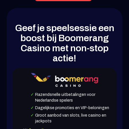
Geef je speelsessie een
boost bij Boomerang
Casino met non-stop
actie!
Razendsnelle uitbetalingen voor
Nederlandse spelers
Dagelijkse promoties en VIP-beloningen
Groot aanbod van slots, live casino en
jackpots