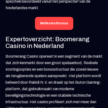
specifiek beoordeeld vanuit het perspectief van de
Nederlandse markt.
Welkomstbonus
Expertoverzicht: Boomerang
Casino in Nederland
Boomerang Casino opereert in een segment van de markt
dat zich kenmerkt door een groot spelaanbod, flexibele
stortingsopties en een bonusstructuur die zowel nieuwe
als terugkerende spelers aanspreekt. Het platform wordt
beheerd door Rabidi N.V. en draait op het Buton Gaming-
platform, dat gebruikmaakt van moderne
beveiligingstechnologie en een stabiele technische
infrastructuur. Het casino profileert zich met meer dan