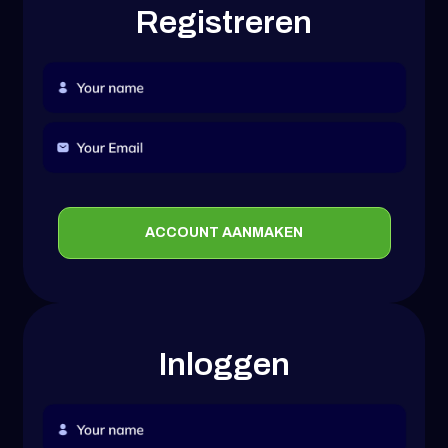
Registreren
ACCOUNT AANMAKEN
Inloggen