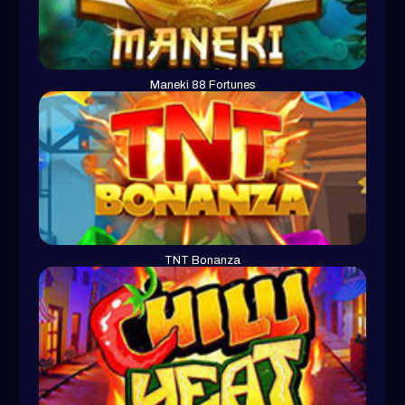
Maneki 88 Fortunes
TNT Bonanza