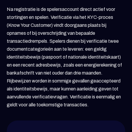
Na registratie is de spelersaccount direct actief voor
stortingen en spelen. Verificatie via het KYC-proces
(Know Your Customer) vindt doorgaans plaats bij
opnames of bij overschrijding van bepaalde
transactiedrempels. Spelers dienen bij verificatie twee
documentcategorieën aan te leveren: een geldig
identiteitsbewijs (paspoort of nationale identiteitskaart)
en een recent adresbewijs, zoals een energierekening of
bankafschrift van niet ouder dan drie maanden.
Rijbewijzen worden in sommige gevallen geaccepteerd
als identiteitsbewijs, maar kunnen aanleiding geven tot
aanvullende verificatievragen. Verificatie is eenmalig en
geldt voor alle toekomstige transacties.