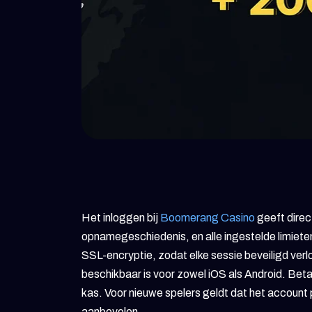
Het inloggen bij
Boomerang Casino
geeft direc
opnamegeschiedenis, en alle ingestelde limiete
SSL-encryptie, zodat elke sessie beveiligd verl
beschikbaar is voor zowel iOS als Android. Beta
kas. Voor nieuwe spelers geldt dat het account p
aanbevolen.