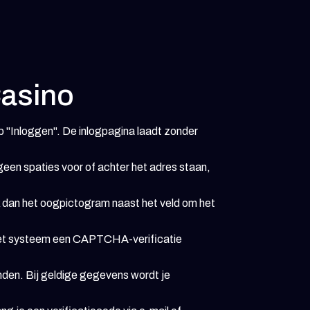
Casino
p "Inloggen". De inlogpagina laadt zonder
 geen spaties voor of achter het adres staan,
ik dan het oogpictogram naast het veld om het
het systeem een CAPTCHA-verificatie
den. Bij geldige gegevens wordt je