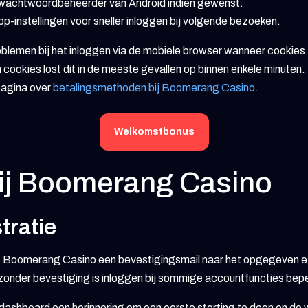
 wachtwoordbeheerder van Android indien gewenst.
app-instellingen voor sneller inloggen bij volgende bezoeken.
roblemen bij het inloggen via de mobiele browser wanneer cookies 
 cookies lost dit in de meeste gevallen op binnen enkele minuten
 pagina over
betalingsmethoden bij Boomerang Casino
.
Welkomstbonus
bij Boomerang Casino
tratie
rt Boomerang Casino een bevestigingsmail naar het opgegeven e-ma
; zonder bevestiging is inloggen bij sommige accountfuncties bep
 dashboard een herinnering om een eerste storting te doen en de