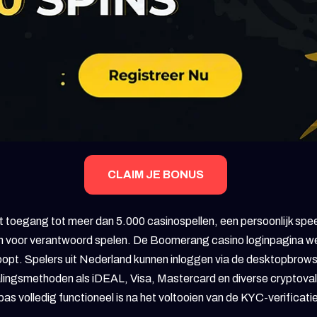
CLAIM JE BONUS
t toegang tot meer dan 5.000 casinospellen, een persoonlijk spe
n voor verantwoord spelen. De Boomerang casino loginpagina wer
oopt. Spelers uit Nederland kunnen inloggen via de desktopbrows
lingsmethoden als iDEAL, Visa, Mastercard en diverse cryptovalut
as volledig functioneel is na het voltooien van de KYC-verificatie