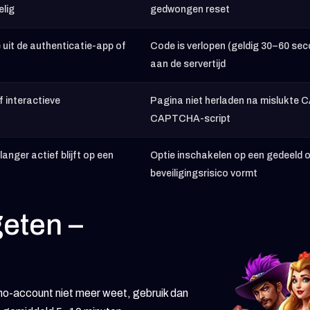
elig
gedwongen reset
 uit de authenticatie-app of
Code is verlopen (geldig 30–60 seco
aan de servertijd
f interactieve
Pagina niet herladen na mislukte
CAPTCHA-script
anger actief blijft op een
Optie inschakelen op een gedeeld 
beveiligingsrisico vormt
eten –
o-account niet meer weet, gebruik dan