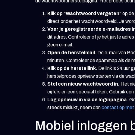
de wachtwoordherstelpagina. Het proces duur
Klik op "Wachtwoord vergeten"
op de
direct onder het wachtwoordveld. Je word
Voer je geregistreerde e-mailadres i
dit adres. Controleer of je het juiste adr
geen e-mail.
Open de herstelmail.
De e-mail van Boo
minuten. Controleer de spammap als de mail
Klik op de herstellink.
De link is 24 uur 
herstelproces opnieuw starten via de wa
Stel een nieuw wachtwoord in.
Het nie
cijfers en een speciaal teken. Gebruik ee
Log opnieuw in via de loginpagina.
Geb
steeds mislukt, neem dan
contact op met
Mobiel inloggen 